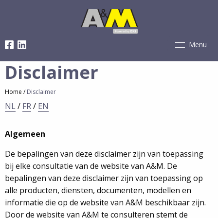
Overslaan
en
naar
Hoofdnavigatie
de
Menu
inhoud
-
gaan
Disclaimer
mobile
(desktop)
Kruimelpad
Home
Disclaimer
NL
/
FR
/
EN
Algemeen
De bepalingen van deze disclaimer zijn van toepassing
bij elke consultatie van de website van A&M. De
bepalingen van deze disclaimer zijn van toepassing op
alle producten, diensten, documenten, modellen en
informatie die op de website van A&M beschikbaar zijn.
Door de website van A&M te consulteren stemt de