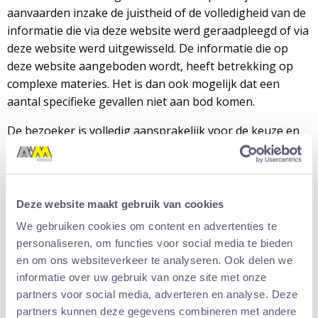
aanvaarden inzake de juistheid of de volledigheid van de
informatie die via deze website werd geraadpleegd of via
deze website werd uitgewisseld. De informatie die op
deze website aangeboden wordt, heeft betrekking op
complexe materies. Het is dan ook mogelijk dat een
aantal specifieke gevallen niet aan bod komen.
De bezoeker is volledig aansprakelijk voor de keuze en
de toepasbaarheid van de juridische informatie op zijn
specifieke situatie of casus. De informatie op deze
website vervangt geen rechtskundig advies of
professionele bijstand. In geval van twijfel of voor
Deze website maakt gebruik van cookies
bijkomende inlichtingen kunt u terecht bij de juridische
We gebruiken cookies om content en advertenties te
dienst van A&M. Deze dienst kan in voorkomend geval
personaliseren, om functies voor social media te bieden
overgaan tot het factureren van het verschaffen van
en om ons websiteverkeer te analyseren. Ook delen we
bijkomende informatie.
informatie over uw gebruik van onze site met onze
partners voor social media, adverteren en analyse. Deze
Daarenboven zal A&M in geen geval aansprakelijk zijn
partners kunnen deze gegevens combineren met andere