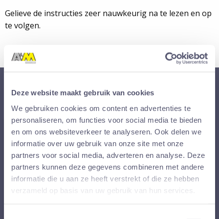
Gelieve de instructies zeer nauwkeurig na te lezen en op
te volgen.
Registreren of inloggen
Deze website maakt gebruik van cookies
We gebruiken cookies om content en advertenties te
personaliseren, om functies voor social media te bieden
en om ons websiteverkeer te analyseren. Ook delen we
informatie over uw gebruik van onze site met onze
partners voor social media, adverteren en analyse. Deze
partners kunnen deze gegevens combineren met andere
Nieuwe klant!
informatie die u aan ze heeft verstrekt of die ze hebben
verzameld op basis van uw gebruik van hun services.
Nog geen account? Maak dan een nieuwe aan.
Gebruik als Company ID:
MobileRepair
Toestemmingsselectie