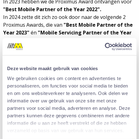
In 2023 hebben we de Proximus Award ontvangen voor
"Best Mobile Partner of the Year 2022".
In 2024 zette dit zich zo ook door naar de volgende 2
Proximus Awards, die van
"Best Mobile Partner of the
Year 2023"
én
"Mobile Servicing Partner of the Year
2023".
In 2025 zijn wij tenslotte uitgeroepen tot "
Best Mobile
Partner of the Year 2024".
En begin dit jaar 2026 zijn wij voor een 4de keer op rij
Deze website maakt gebruik van cookies
uitgeroepen tot "
Best Mobile Partner of the Year
We gebruiken cookies om content en advertenties te
2025".
personaliseren, om functies voor social media te bieden
Met
Proximus, Samsung, Apple
én de
A&M diensten
en om ons websiteverkeer te analyseren. Ook delen we
hebben we de perfecte match tussen soft- en hardware
informatie over uw gebruik van onze site met onze
oplossingen.
partners voor social media, adverteren en analyse. Deze
partners kunnen deze gegevens combineren met andere
informatie die u aan ze heeft verstrekt of die ze hebben
verzameld op basis van uw gebruik van hun services.
Meer info