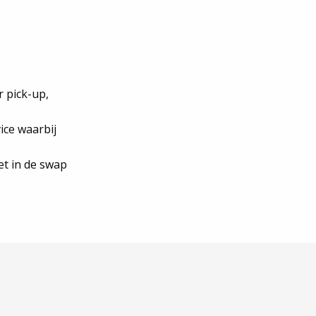
r pick-up,
ice waarbij
et in de swap