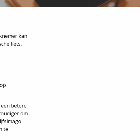
knemer kan
che fiets,
 op
 een betere
nvoudiger om
ijfsimago
n te