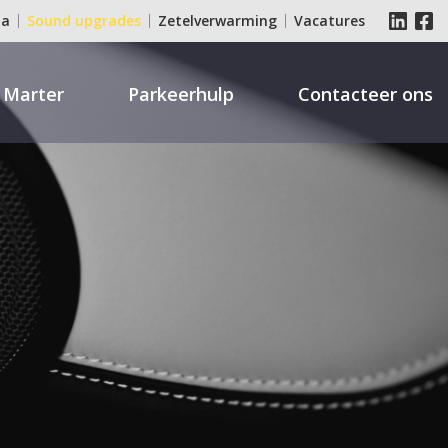
ia
Sound upgrades
Zetelverwarming
Vacatures
 Marter
Parkeerhulp
Contacteer ons