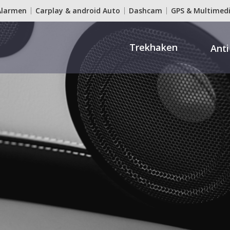
Alarmen
Carplay & android Auto
Dashcam
GPS & Multimed
tion
ie
Trekhaken
Anti
es