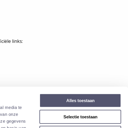
iële links:
Alles toestaan
al media te
 van onze
Selectie toestaan
verwerkt en gedeeld. Indien van toepassing, zullen wij
deze gegevens
 op basis van