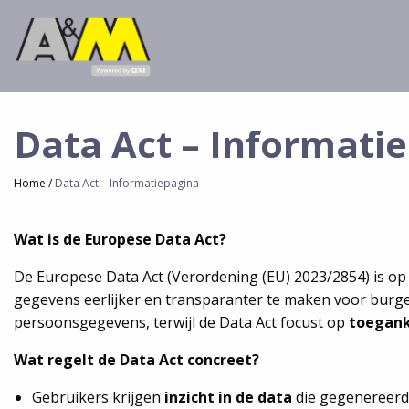
Overslaan
en
naar
de
inhoud
gaan
Data Act – Informati
Kruimelpad
Home
Data Act – Informatiepagina
Wat is de Europese Data Act?
De Europese Data Act (Verordening (EU) 2023/2854) is op
gegevens eerlijker en transparanter te maken voor burge
persoonsgegevens, terwijl de Data Act focust op
toegank
Wat regelt de Data Act concreet?
Gebruikers krijgen
inzicht in de data
die gegenereerd