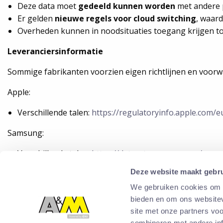
Deze data moet
gedeeld kunnen worden
met andere p
Er gelden
nieuwe regels voor cloud switching
, waar
Overheden kunnen in noodsituaties toegang krijgen to
Leveranciersinformatie
Sommige fabrikanten voorzien eigen richtlijnen en voorwaar
Apple:
Verschillende talen:
https://regulatoryinfo.apple.com/e
Samsung:
Verschillende talen:
https://dataact.samsung.com/
Deze website maakt gebru
Impact op onze dienstverlening
We gebruiken cookies om c
bieden en om ons websitev
A&M streeft ernaar om conform deze regelgeving te werken
site met onze partners vo
onze processen en contractuele bepalingen hierop afst
combineren met andere inf