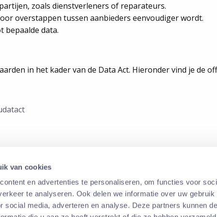
artijen, zoals dienstverleners of reparateurs.
door overstappen tussen aanbieders eenvoudiger wordt.
t bepaalde data.
den in het kader van de Data Act. Hieronder vind je de offic
udatact
ik van cookies
ontent en advertenties te personaliseren, om functies voor soci
erkeer te analyseren. Ook delen we informatie over uw gebruik
 en transparant te zijn over de manier waarop data wordt 
or social media, adverteren en analyse. Deze partners kunnen 
emmen.
ormatie die u aan ze heeft verstrekt of die ze hebben verzameld